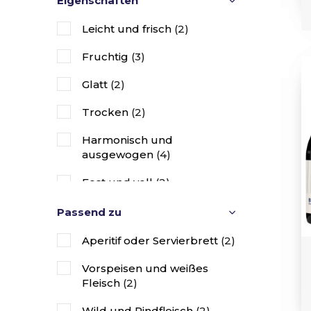
Eigenschaften
Leicht und frisch
(2)
Fruchtig
(3)
Glatt
(2)
Trocken
(2)
Harmonisch und
ausgewogen
(4)
Fest und voll
(2)
Leistungsstark und
Passend zu
komplex strukturiert
(2)
Aperitif oder Servierbrett
(2)
Vorspeisen und weißes
Fleisch
(2)
Wild und Rindfleisch
(2)