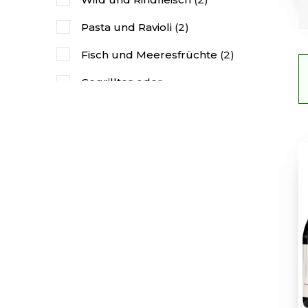
Pasta und Ravioli
(2)
Fisch und Meeresfrüchte
(2)
Gegrilltes oder
Ofengemüse
(3)
Würzig oder orientalisch
(3)
Gereifter Käse
(2)
Junge Käse
(1)