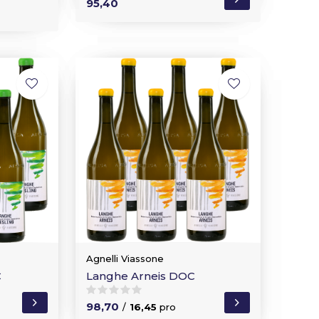
95,40
Agnelli Viassone
C
Langhe Arneis DOC
98,70
/
16,45
pro