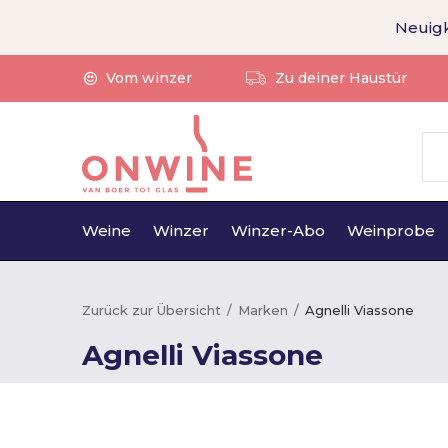
Neuigk
Vom winzer
Zu deiner Haustür
Weine
Winzer
Winzer-Abo
Weinprobe
Zurück zur Übersicht
Marken
Agnelli Viassone
Agnelli Viassone