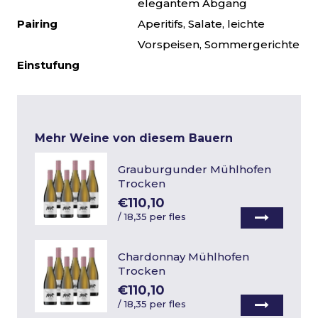
elegantem Abgang
Pairing
Aperitifs, Salate, leichte
Vorspeisen, Sommergerichte
Einstufung
Mehr Weine von diesem Bauern
Grauburgunder Mühlhofen
Trocken
€110,10
/
18,35 per fles
Chardonnay Mühlhofen
Trocken
€110,10
/
18,35 per fles