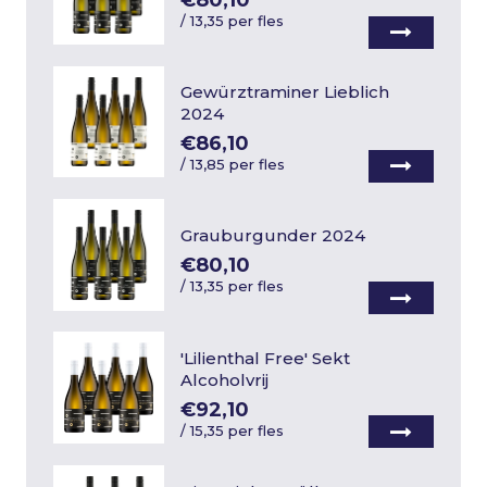
€80,10
/
13,35 per fles
Gewürztraminer Lieblich
2024
€86,10
/
13,85 per fles
Grauburgunder 2024
€80,10
/
13,35 per fles
'Lilienthal Free' Sekt
Alcoholvrij
€92,10
/
15,35 per fles