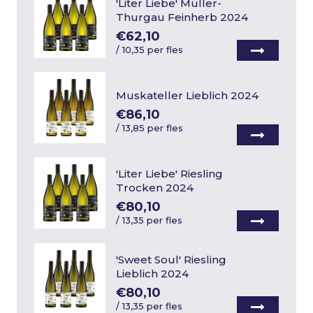
'Liter Liebe' Müller-
Thurgau Feinherb 2024
€62,10
/
10,35 per fles
Muskateller Lieblich 2024
€86,10
/
13,85 per fles
'Liter Liebe' Riesling
Trocken 2024
€80,10
/
13,35 per fles
'Sweet Soul' Riesling
Lieblich 2024
€80,10
/
13,35 per fles