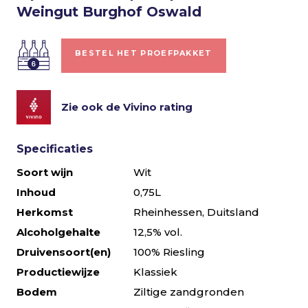
Weingut Burghof Oswald
BESTEL HET PROEFPAKKET
Zie ook de Vivino rating
Specificaties
Soort wijn
Wit
Inhoud
0,75L
Herkomst
Rheinhessen, Duitsland
Alcoholgehalte
12,5% vol.
Druivensoort(en)
100% Riesling
Productiewijze
Klassiek
Bodem
Ziltige zandgronden