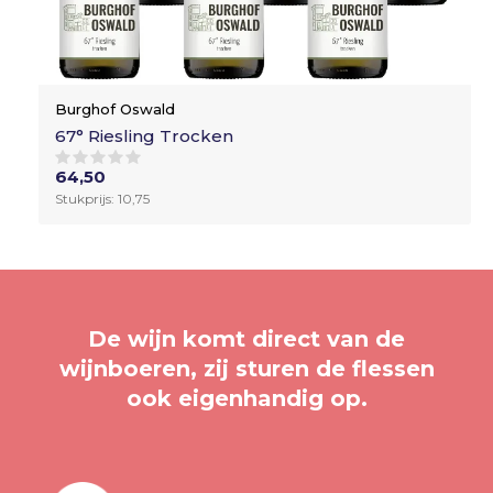
Burghof Oswald
67° Riesling Trocken
64,50
Stukprijs: 10,75
De wijn komt direct van de
wijnboeren, zij sturen de flessen
ook eigenhandig op.