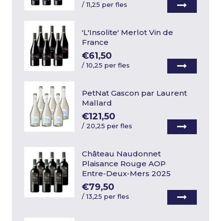
/
11,25 per fles
'L'Insolite' Merlot Vin de
France
€61,50
/
10,25 per fles
PetNat Gascon par Laurent
Mallard
€121,50
/
20,25 per fles
Château Naudonnet
Plaisance Rouge AOP
Entre-Deux-Mers 2025
€79,50
/
13,25 per fles