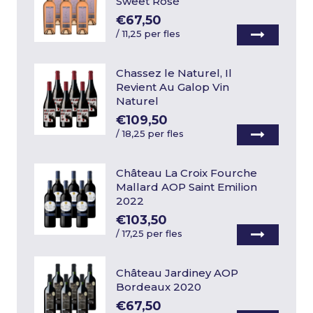
Sweet Rosé
€67,50
/
11,25 per fles
Chassez le Naturel, Il
Revient Au Galop Vin
Naturel
€109,50
/
18,25 per fles
Château La Croix Fourche
Mallard AOP Saint Emilion
2022
€103,50
/
17,25 per fles
Château Jardiney AOP
Bordeaux 2020
€67,50