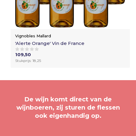
Vignobles Mallard
'Alerte Orange' Vin de France
109,50
Stukprijs: 18,25
De wijn komt direct van de
wijnboeren, zij sturen de flessen
ook eigenhandig op.