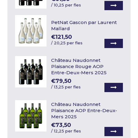
/
10,25 per fles
PetNat Gascon par Laurent
Mallard
€121,50
/
20,25 per fles
Château Naudonnet
Plaisance Rouge AOP
Entre-Deux-Mers 2025
€79,50
/
13,25 per fles
Château Naudonnet
Plaisance AOP Entre-Deux-
Mers 2025
€73,50
/
12,25 per fles