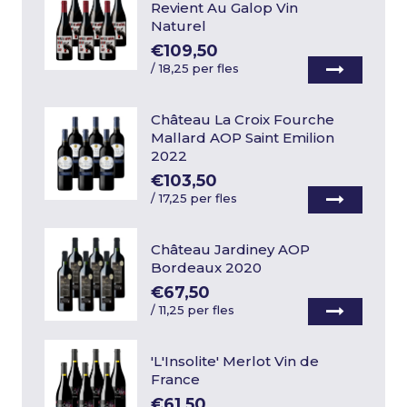
Revient Au Galop Vin
Naturel
€109,50
/
18,25 per fles
Château La Croix Fourche
Mallard AOP Saint Emilion
2022
€103,50
/
17,25 per fles
Château Jardiney AOP
Bordeaux 2020
€67,50
/
11,25 per fles
'L'Insolite' Merlot Vin de
France
€61,50