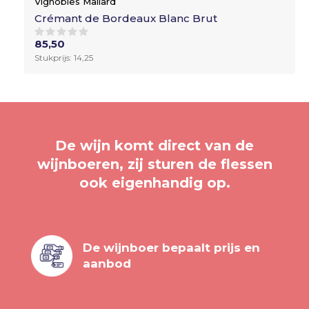
Vignobles Mallard
Crémant de Bordeaux Blanc Brut
85,50
Stukprijs: 14,25
De wijn komt direct van de
wijnboeren, zij sturen de flessen
ook eigenhandig op.
De wijnboer bepaalt prijs en
aanbod