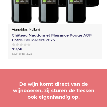
Vignobles Mallard
Château Naudonnet Plaisance Rouge AOP
Entre-Deux-Mers 2025
79,50
Stukprijs: 13,25
De wijn komt direct van de
wijnboeren, zij sturen de flessen
ook eigenhandig op.