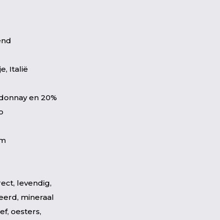
end
, Italië
donnay en 20%
o
em
ect, levendig,
erd, mineraal
ef, oesters,