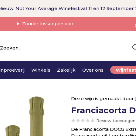
Nieuw: Not Your Average Winefestival 11 en 12 September 
r
Zonder tussenpersoon
jnproeverij
Winkels
Zakelijk
Over ons
Wijnfest
Deze wijn is gemaakt door
Franciacorta 
Review toevoegen
De Franciacorta DOCG Extra
Franciacorta uit Lombardi