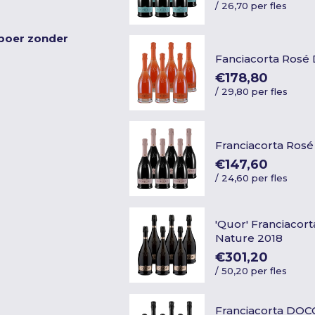
/
26,70 per fles
nboer zonder
Fanciacorta Rosé
€178,80
/
29,80 per fles
Franciacorta Ros
€147,60
/
24,60 per fles
'Quor' Franciacor
Nature 2018
€301,20
/
50,20 per fles
Franciacorta DOC