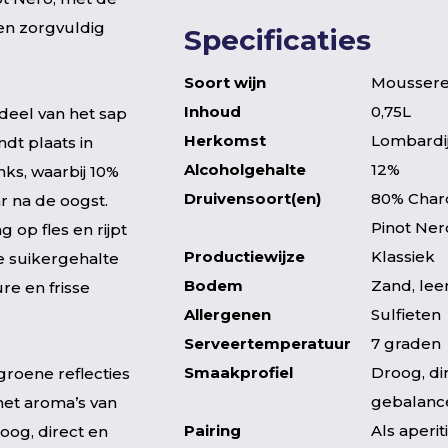
en zorgvuldig
Specificaties
Soort wijn
Mousser
Inhoud
0,75L
deel van het sap
Herkomst
Lombardije
ndt plaats in
Alcoholgehalte
12%
ks, waarbij 10%
Druivensoort(en)
80% Char
r na de oogst.
Pinot Ner
 op fles en rijpt
Productiewijze
Klassiek
e suikergehalte
Bodem
Zand, le
re en frisse
Allergenen
Sulfieten
Serveertemperatuur
7 graden
Smaakprofiel
Droog, dir
groene reflecties
gebalance
met aroma’s van
Pairing
Als aperiti
roog, direct en