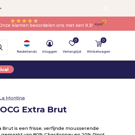
>
Onze klanten beoordelen ons met een 9.3!
0
0
Nederlands
Inloggen
Verlanglijst
Winkelwagen
ival
La Montina
DOCG Extra Brut
 Brut is een frisse, verfijnde mousserende
je gemaakt van 80% Chardonnay en 20% Pinot