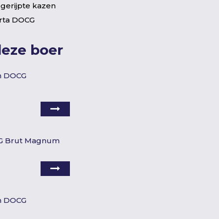
 gerijpte kazen
orta DOCG
deze boer
èn DOCG
CG Brut Magnum
èn DOCG