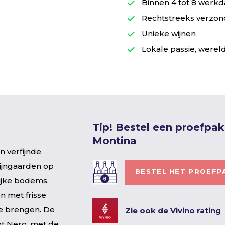
Binnen 4 tot 8 werkd
Rechtstreeks verzond
Unieke wijnen
Lokale passie, wereld
Tip! Bestel een proefpak
Montina
n verfijnde
wijngaarden op
BESTEL HET PROEFP
ijke bodems.
en met frisse
te brengen. De
Zie ook de Vivino rating
ot Nero, met de