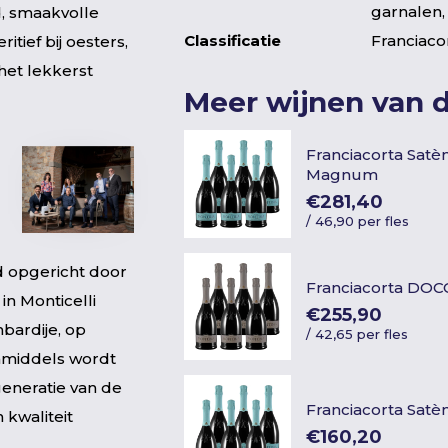
garnalen,
d, smaakvolle
Classificatie
Franciac
itief bij oesters,
het lekkerst
Meer wijnen van 
Franciacorta Sat
Magnum
€281,40
/
46,90 per fles
rd opgericht door
Franciacorta DO
in Monticelli
€255,90
mbardije, op
/
42,65 per fles
Inmiddels wordt
eneratie van de
Franciacorta Sat
 kwaliteit
€160,20