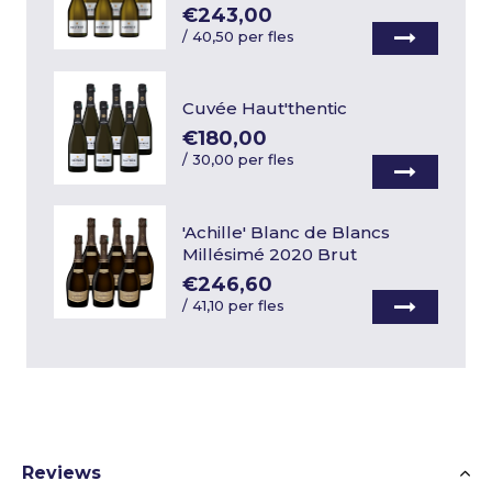
€243,00
/
40,50 per fles
Cuvée Haut'thentic
€180,00
/
30,00 per fles
'Achille' Blanc de Blancs
Millésimé 2020 Brut
€246,60
/
41,10 per fles
Reviews