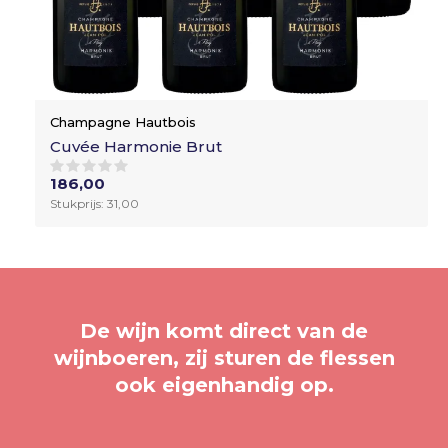
Champagne Hautbois
Cuvée Harmonie Brut
186,00
Stukprijs: 31,00
De wijn komt direct van de
wijnboeren, zij sturen de flessen
ook eigenhandig op.