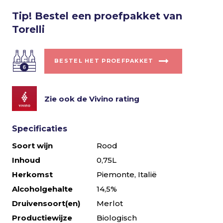
Tip! Bestel een proefpakket van
Torelli
BESTEL HET PROEFPAKKET
Zie ook de Vivino rating
Specificaties
Soort wijn
Rood
Inhoud
0,75L
Herkomst
Piemonte, Italië
Alcoholgehalte
14,5%
Druivensoort(en)
Merlot
Productiewijze
Biologisch