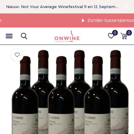
Nieuw: Not Your Average Winefestival 11 en 12 September >
Zonder tussenpersoon
0
0