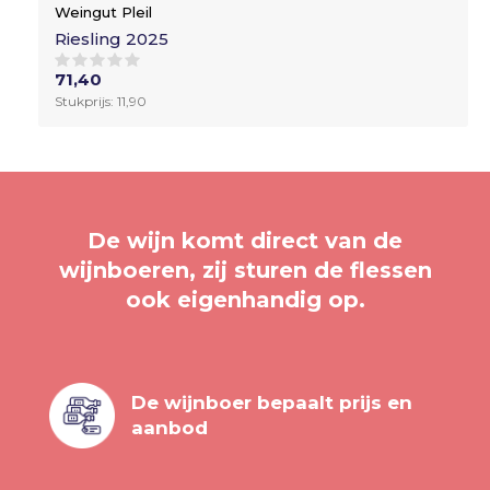
Weingut Pleil
Riesling 2025
71,40
Stukprijs: 11,90
De wijn komt direct van de
wijnboeren, zij sturen de flessen
ook eigenhandig op.
De wijnboer bepaalt prijs en
aanbod