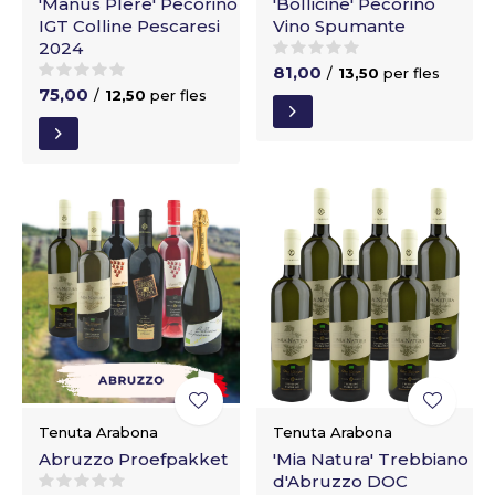
'Manus Plere' Pecorino
'Bollicine' Pecorino
IGT Colline Pescaresi
Vino Spumante
2024
81,00
/
13,50
per fles
75,00
/
12,50
per fles
Tenuta Arabona
Tenuta Arabona
Abruzzo Proefpakket
'Mia Natura' Trebbiano
d'Abruzzo DOC