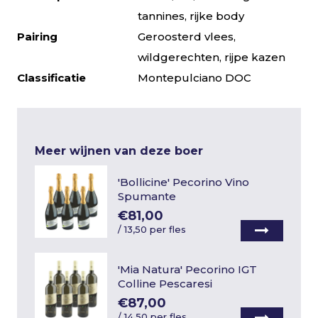
tannines, rijke body
Pairing
Geroosterd vlees,
wildgerechten, rijpe kazen
Classificatie
Montepulciano DOC
Meer wijnen van deze boer
'Bollicine' Pecorino Vino
Spumante
€81,00
/
13,50 per fles
'Mia Natura' Pecorino IGT
Colline Pescaresi
€87,00
/
14,50 per fles