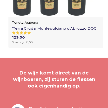
Tenuta Arabona
'Terra Cruda' Montepulciano d'Abruzzo DOC
129,00
Stukprijs: 21,50
De wijn komt direct van de
wijnboeren, zij sturen de flessen
ook eigenhandig op.