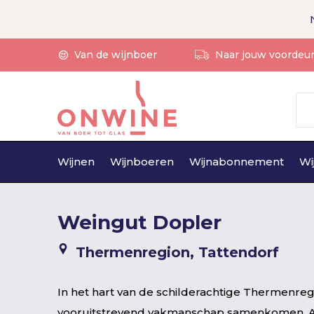
Van de wijnboer
Naar jouw voordeu
Wijnen
Wijnboeren
Wijnabonnement
Wi
Weingut Dopler
Thermenregion, Tattendorf
In het hart van de schilderachtige Thermenreg
vooruitstrevend vakmanschap samenkomen. Al g