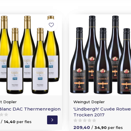
t Dopler
Weingut Dopler
 Blanc DAC Thermenregion
'Lindbergh' Cuvée Rotwe
Trocken 2017
/
14,40
per fles
209,40
/
34,90
per fles