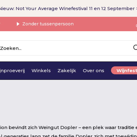
Nieuw: Not Your Average Winefestival 11 en 12 September 
r
Zonder tussenpersoon
jnproeverij
Winkels
Zakelijk
Over ons
Wijnfest
ion bevindt zich Weingut Dopler – een plek waar traditie 
eneraties lang zet de familie Dopler zich met toewijdin