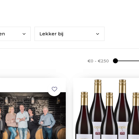
ken
Lekk
er bij
€0
-
€250