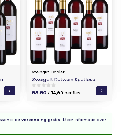
Weingut Dopler
en
Zweigelt Rotwein Spätlese
88,80
/
14,80
per fles
essen is de
verzending gratis!
Meer informatie over