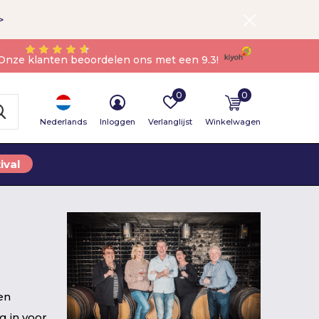
>
Onze klanten beoordelen ons met een 9.3!
0
0
Nederlands
Inloggen
Verlanglijst
Winkelwagen
ival
en
g in voor