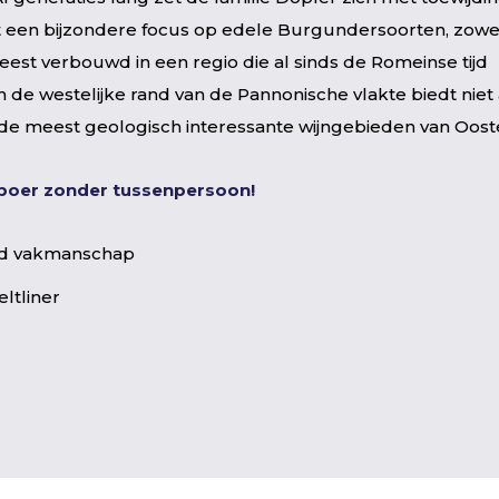
een bijzondere focus op edele Burgundersoorten, zowel 
geest verbouwd in een regio die al sinds de Romeinse tijd
n de westelijke rand van de Pannonische vlakte biedt niet
e meest geologisch interessante wijngebieden van Ooste
jnboer zonder tussenpersoon!
vend vakmanschap
ltliner