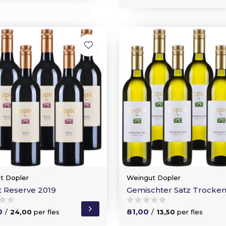
t Dopler
Weingut Dopler
t Reserve 2019
Gemischter Satz Trocke
0
81,00
/
24,00
per fles
/
13,50
per fles