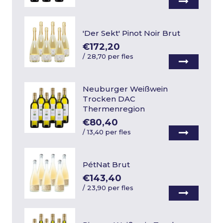
'Der Sekt' Pinot Noir Brut
€172,20
/
28,70 per fles
Neuburger Weißwein
Trocken DAC
Thermenregion
€80,40
/
13,40 per fles
PétNat Brut
€143,40
/
23,90 per fles