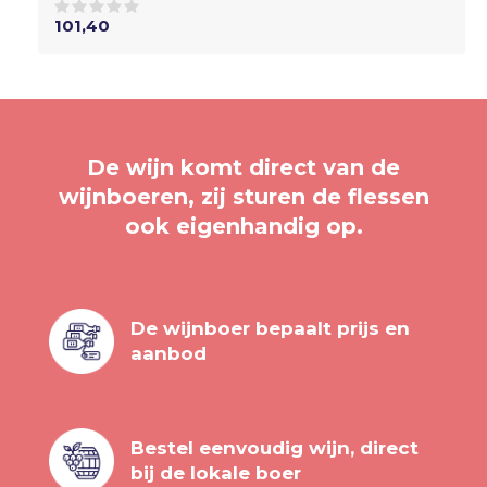
101,40
De wijn komt direct van de
wijnboeren, zij sturen de flessen
ook eigenhandig op.
De wijnboer bepaalt prijs en
aanbod
Bestel eenvoudig wijn, direct
bij de lokale boer