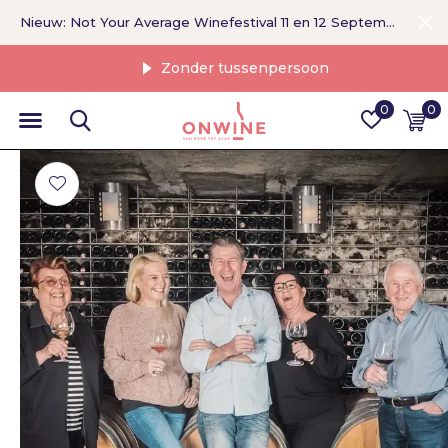
Nieuw: Not Your Average Winefestival 11 en 12 September >
Zonder tussenpersoon
0
0