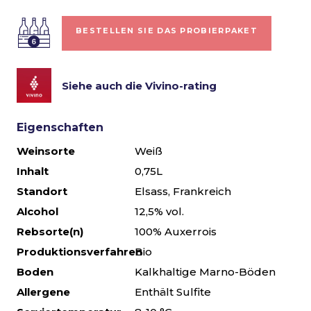
BESTELLEN SIE DAS PROBIERPAKET
Siehe auch die Vivino-rating
Eigenschaften
Weinsorte
Weiß
Inhalt
0,75L
Standort
Elsass, Frankreich
Alcohol
12,5% vol.
Rebsorte(n)
100% Auxerrois
Produktionsverfahren
Bio
Boden
Kalkhaltige Marno-Böden
Allergene
Enthält Sulfite