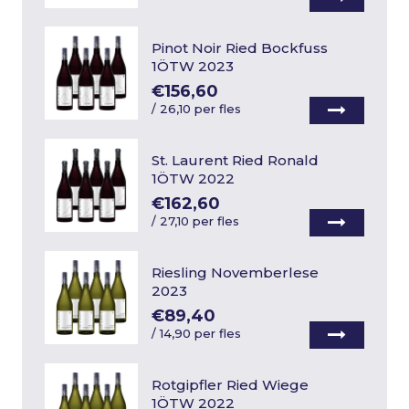
Pinot Noir Ried Bockfuss
1ÖTW 2023
€156,60
/
26,10 per fles
St. Laurent Ried Ronald
1ÖTW 2022
€162,60
/
27,10 per fles
Riesling Novemberlese
2023
€89,40
/
14,90 per fles
Rotgipfler Ried Wiege
1ÖTW 2022