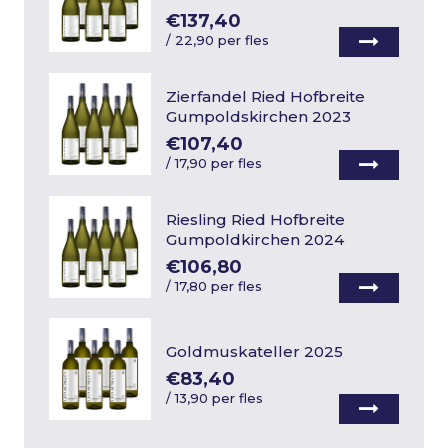
€137,40
/
22,90 per fles
Zierfandel Ried Hofbreite
Gumpoldskirchen 2023
€107,40
/
17,90 per fles
Riesling Ried Hofbreite
Gumpoldkirchen 2024
€106,80
/
17,80 per fles
Goldmuskateller 2025
€83,40
/
13,90 per fles