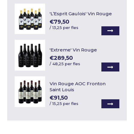
'L’Esprit Gaulois' Vin Rouge
€79,50
/
13,25 per fles
'Extreme' Vin Rouge
€289,50
/
48,25 per fles
Vin Rouge AOC Fronton
Saint Louis
€91,50
/
15,25 per fles