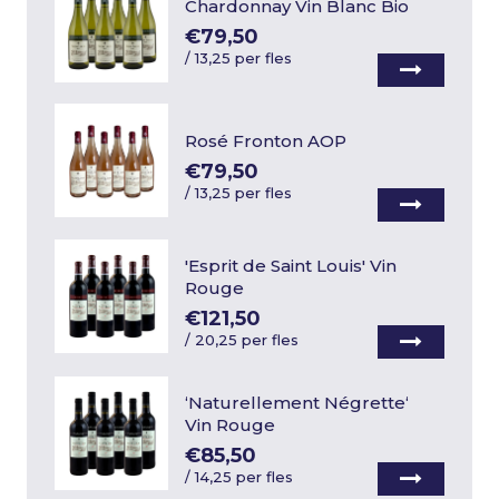
Chardonnay Vin Blanc Bio
€79,50
/
13,25 per fles
Rosé Fronton AOP
€79,50
/
13,25 per fles
'Esprit de Saint Louis' Vin
Rouge
€121,50
/
20,25 per fles
‘Naturellement Négrette‘
Vin Rouge
€85,50
/
14,25 per fles