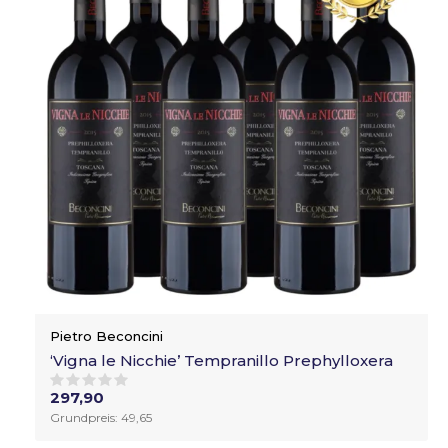
Pietro Beconcini
‘Vigna le Nicchie’ Tempranillo Prephylloxera
297,90
Grundpreis: 49,65