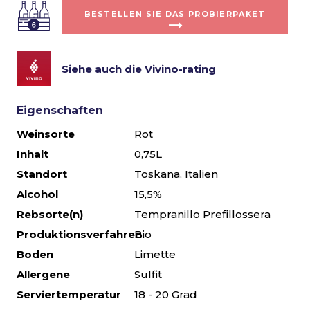
BESTELLEN SIE DAS PROBIERPAKET
Siehe auch die Vivino-rating
Eigenschaften
Weinsorte
Rot
Inhalt
0,75L
Standort
Toskana, Italien
Alcohol
15,5%
Rebsorte(n)
Tempranillo Prefillossera
Produktionsverfahren
Bio
Boden
Limette
Allergene
Sulfit
Serviertemperatur
18 - 20 Grad