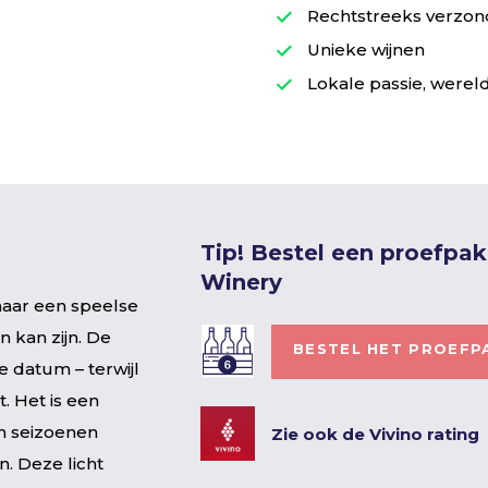
Rechtstreeks verzond
Unieke wijnen
Lokale passie, wereld
Tip! Bestel een proefpak
Winery
maar een speelse
n kan zijn. De
BESTEL HET PROEFP
 datum – terwijl
t. Het is een
n seizoenen
Zie ook de Vivino rating
. Deze licht