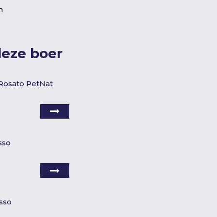
n
deze boer
' Rosato PetNat
sso
sso