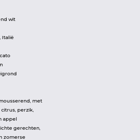
nd wit
Italië
cato
jn
eigrond
ht mousserend, met
citrus, perzik,
n appel
 lichte gerechten,
en zomerse