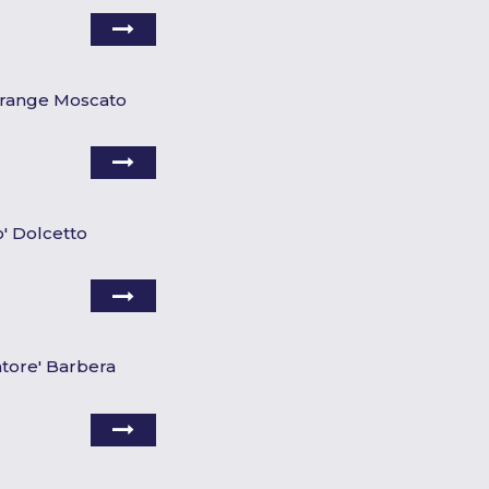
 Orange Moscato
o' Dolcetto
atore' Barbera