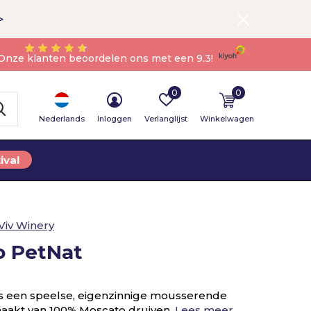
>
Onze klanten beoordelen ons met een 9.3!
0
0
Nederlands
Inloggen
Verlanglijst
Winkelwagen
ival
Viv Winery
o PetNat
is een speelse, eigenzinnige mousserende
maakt van 100% Moscato druiven.
Lees meer