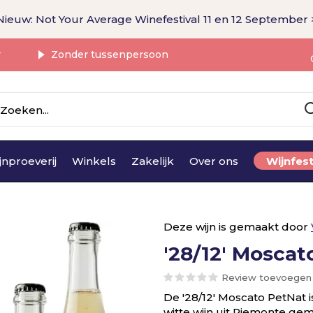
Nieuw: Not Your Average Winefestival 11 en 12 September 
r
Zonder tussenpersoon
jnproeverij
Winkels
Zakelijk
Over ons
Wijnfest
Deze wijn is gemaakt door
'28/12' Moscat
Review toevoegen
De '28/12' Moscato PetNat 
witte wijn uit Piemonte ge