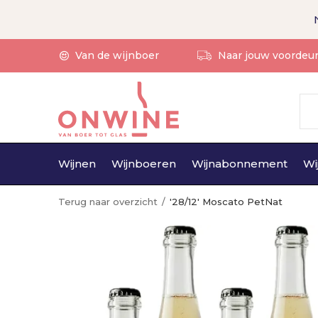
Van de wijnboer
Naar jouw voordeu
Wijnen
Wijnboeren
Wijnabonnement
Wi
Terug naar overzicht
'28/12' Moscato PetNat