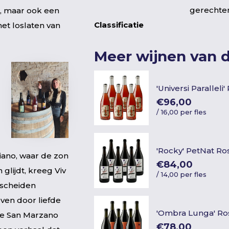
gerechte
st, maar ook een
Classificatie
het loslaten van
Meer wijnen van 
'Universi Paralleli
€96,00
/
16,00 per fles
'Rocky' PetNat Ro
iano, waar de zon
€84,00
glijdt, kreeg Viv
/
14,00 per fles
escheiden
even door liefde
'Ombra Lunga' Ro
pje San Marzano
€78,00