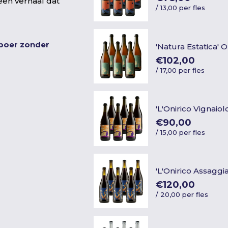
een verhaal dat
/
13,00 per fles
nboer zonder
'Natura Estatica'
€102,00
/
17,00 per fles
'L'Onirico Vignaiol
€90,00
/
15,00 per fles
'L'Onirico Assaggi
€120,00
/
20,00 per fles