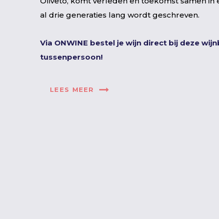
Oliveto, komt verleden en toekomst samen in 
al drie generaties lang wordt geschreven.
Via ONWINE bestel je wijn direct bij deze wij
tussenpersoon!
LEES MEER