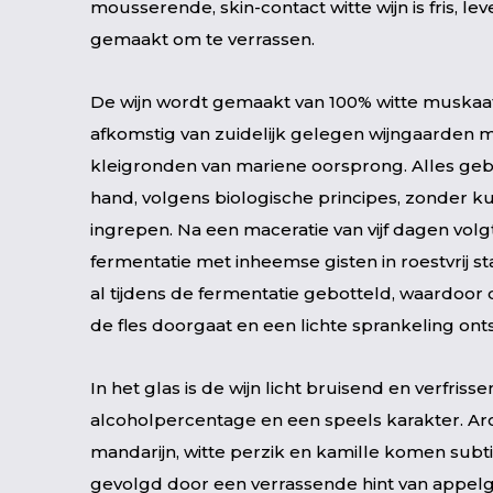
mousserende, skin-contact witte wijn is fris, le
gemaakt om te verrassen.
De wijn wordt gemaakt van 100% witte muskaa
afkomstig van zuidelijk gelegen wijngaarden 
kleigronden van mariene oorsprong. Alles ge
hand, volgens biologische principes, zonder k
ingrepen. Na een maceratie van vijf dagen vol
fermentatie met inheemse gisten in roestvrij st
al tijdens de fermentatie gebotteld, waardoor d
de fles doorgaat en een lichte sprankeling onts
In het glas is de wijn licht bruisend en verfris
alcoholpercentage en een speels karakter. Aro
mandarijn, witte perzik en kamille komen subti
gevolgd door een verrassende hint van appel