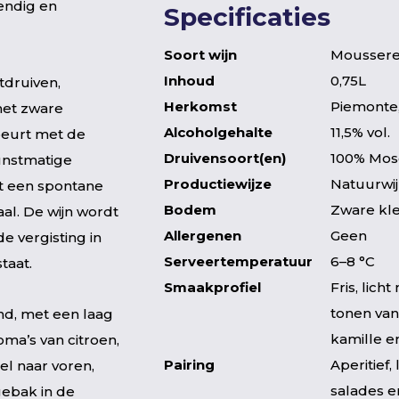
vendig en
Specificaties
Soort wijn
Moussere
Inhoud
0,75L
tdruiven,
Herkomst
Piemonte, 
met zware
Alcoholgehalte
11,5% vol.
beurt met de
Druivensoort(en)
100% Mos
unstmatige
Productiewijze
Natuurwi
gt een spontane
Bodem
Zware kl
aal. De wijn wordt
Allergenen
Geen
e vergisting in
Serveertemperatuur
6–8 °C
taat.
Smaakprofiel
Fris, lic
tonen van 
send, met een laag
kamille e
ma’s van citroen,
Pairing
Aperitief,
el naar voren,
salades 
gebak in de