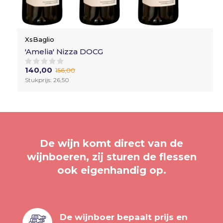
XsBaglio
'Amelia' Nizza DOCG
140,00
156,00
Stukprijs: 26,50
De wijn komt direct van de
wijnboeren, zij sturen de flessen
ook eigenhandig op.
De wijnboer bepaalt prijs en