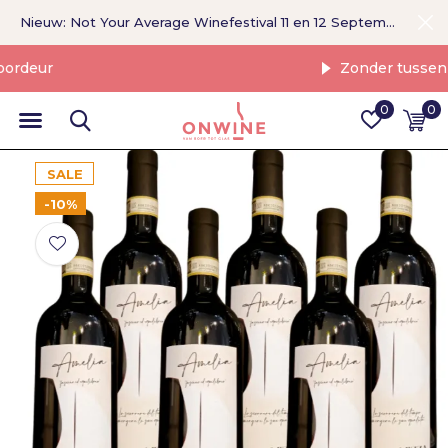
Nieuw: Not Your Average Winefestival 11 en 12 September >
Zonder tussenpersoon
0
0
SALE
-10%