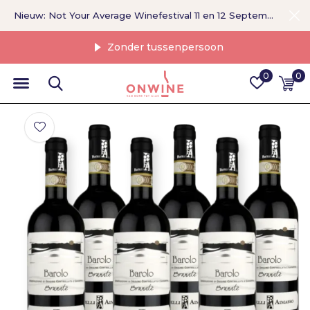
Nieuw: Not Your Average Winefestival 11 en 12 September >
Zonder tussenpersoon
0
0