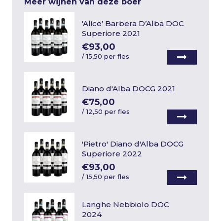
Meer wijnen van deze boer
'Alice’ Barbera D’Alba DOC
Superiore 2021
€93,00
/
15,50 per fles
Diano d'Alba DOCG 2021
€75,00
/
12,50 per fles
'Pietro' Diano d'Alba DOCG
Superiore 2022
€93,00
/
15,50 per fles
Langhe Nebbiolo DOC
2024