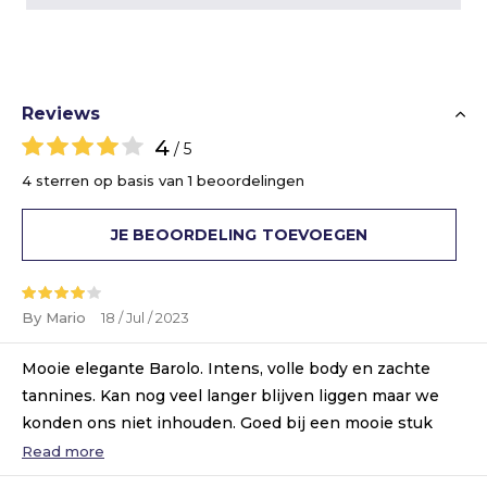
Reviews
4
/ 5
4 sterren op basis van 1 beoordelingen
JE BEOORDELING TOEVOEGEN
By Mario
18 / Jul / 2023
Mooie elegante Barolo. Intens, volle body en zachte
tannines. Kan nog veel langer blijven liggen maar we
konden ons niet inhouden. Goed bij een mooie stuk
vlees, wij hebben de green egg aangezet hiervoor. Erg
Read more
lekker!