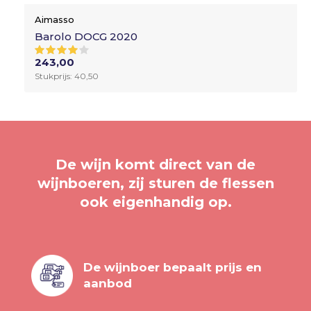
Aimasso
Barolo DOCG 2020
243,00
Stukprijs: 40,50
De wijn komt direct van de
wijnboeren, zij sturen de flessen
ook eigenhandig op.
De wijnboer bepaalt prijs en
aanbod