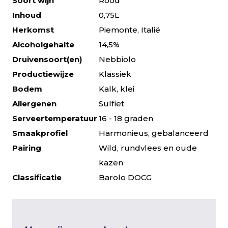
Soort wijn
Rood
Inhoud
0,75L
Herkomst
Piemonte, Italië
Alcoholgehalte
14,5%
Druivensoort(en)
Nebbiolo
Productiewijze
Klassiek
Bodem
Kalk, klei
Allergenen
Sulfiet
Serveertemperatuur
16 - 18 graden
Smaakprofiel
Harmonieus, gebalanceerd
Pairing
Wild, rundvlees en oude
kazen
Classificatie
Barolo DOCG