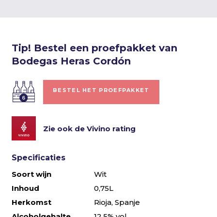
Tip! Bestel een proefpakket van
Bodegas Heras Cordón
BESTEL HET PROEFPAKKET
Zie ook de Vivino rating
Specificaties
Soort wijn
Wit
Inhoud
0,75L
Herkomst
Rioja, Spanje
Alcoholgehalte
12,5% vol.