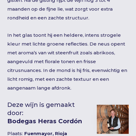
gisten. Na de gisting rijpt de wijn nog 3 tot 4
maanden op de fijne lie, wat zorgt voor extra
rondheid en een zachte structuur.
In het glas toont hij een heldere, intens strogele
kleur met lichte groene reflecties. De neus opent
met aroma’s van wit steenfruit zoals abrikoos,
aangevuld met florale tonen en frisse
citrusnuances. In de mond is hij fris, evenwichtig en
licht romig, met een zachte textuur en een
aangenaam lange afdronk.
Deze wijn is gemaakt
door:
Bodegas Heras Cordón
Plaats:
Fuenmayor, Rioja