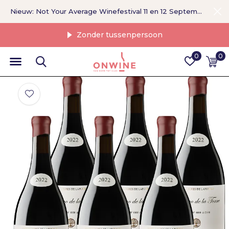
Nieuw: Not Your Average Winefestival 11 en 12 September >
Zonder tussenpersoon
0
0