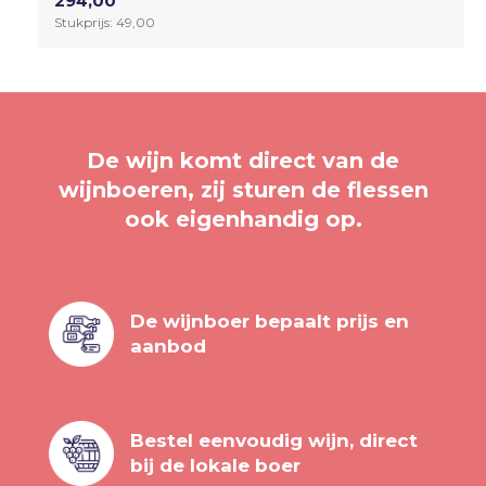
294,00
Stukprijs: 49,00
De wijn komt direct van de
wijnboeren, zij sturen de flessen
ook eigenhandig op.
De wijnboer bepaalt prijs en
aanbod
Bestel eenvoudig wijn, direct
bij de lokale boer