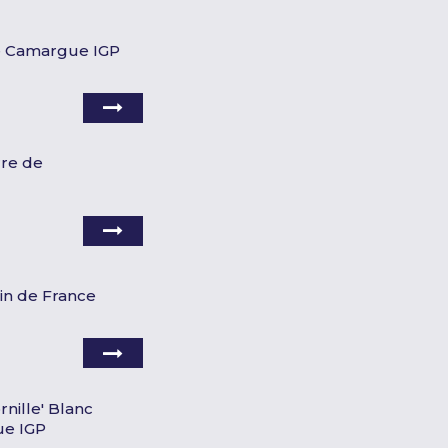
de Camargue IGP
rre de
Vin de France
rnille' Blanc
ue IGP