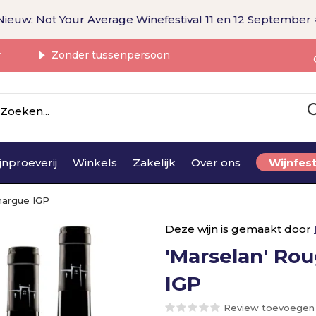
Nieuw: Not Your Average Winefestival 11 en 12 September 
r
Zonder tussenpersoon
jnproeverij
Winkels
Zakelijk
Over ons
Wijnfest
margue IGP
Deze wijn is gemaakt door
'Marselan' Ro
IGP
Review toevoegen