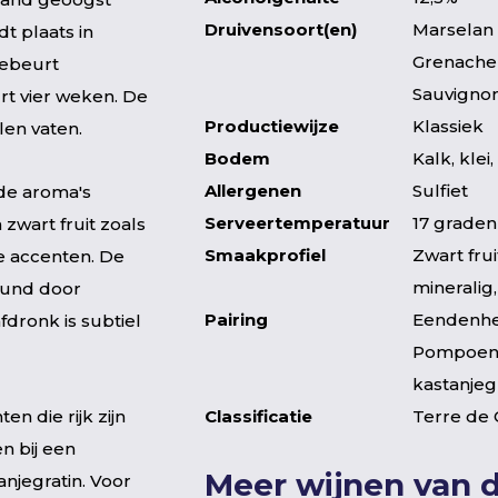
Druivensoort(en)
Marselan 
dt plaats in
Grenache
gebeurt
Sauvigno
t vier weken. De
Productiewijze
Klassiek
len vaten.
Bodem
Kalk, klei
Allergenen
Sulfiet
de aroma's
Serveertemperatuur
17 graden
zwart fruit zoals
Smaakprofiel
Zwart frui
e accenten. De
mineralig,
eund door
Pairing
Eendenhe
fdronk is subtiel
Pompoen
kastanjeg
n die rijk zijn
Classificatie
Terre de
n bij een
Meer wijnen van 
njegratin. Voor