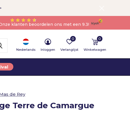
>
Onze klanten beoordelen ons met een 9.3!
0
0
Nederlands
Inloggen
Verlanglijst
Winkelwagen
ival
Mas de Rey
uge Terre de Camargue