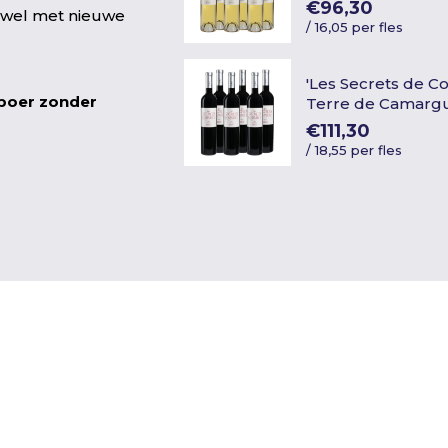
€96,30
 wel met nieuwe
/
16,05 per fles
'Les Secrets de Co
nboer zonder
Terre de Camarg
€111,30
/
18,55 per fles