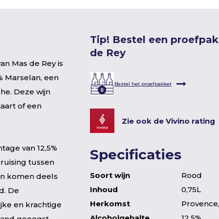
Tip! Bestel een proefpa
de Rey
an Mas de Rey is
0% Marselan, een
Bestel het proefpakket
he. Deze wijn
aart of een
Zie ook de Vivino rating
ntage van 12,5%
Specificaties
ruising tussen
Soort wijn
Rood
en komen deels
Inhoud
0,75L
d. De
Herkomst
Provence,
ke en krachtige
Alcoholgehalte
12,5%
 hand geoogst