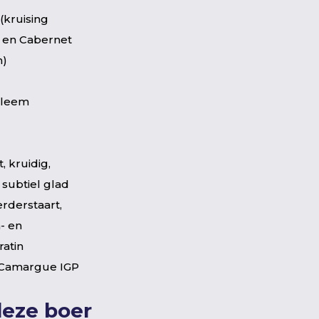
(kruising
 en Cabernet
n)
, leem
t, kruidig,
 subtiel glad
rderstaart,
- en
ratin
 Camargue IGP
deze boer