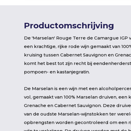
Productomschrijving
De 'Marselan' Rouge Terre de Camargue IGP v
een krachtige, rijke rode wijn gemaakt van 10
kruising tussen Cabernet Sauvignon en Grenac
komt het best tot zijn recht bij eendenherderst
pompoen- en kastanjegratin.
De Marselan is een wijn met een alcoholperce
vol, gemaakt van 100% Marselan druiven, een k
Grenache en Cabernet Sauvignon. Deze druiv
van de oudste Marselan-wijnstokken ter werel
opbrengsten worden gecontroleerd om een rij
wijn te verkrijgen. De druiven worden met de