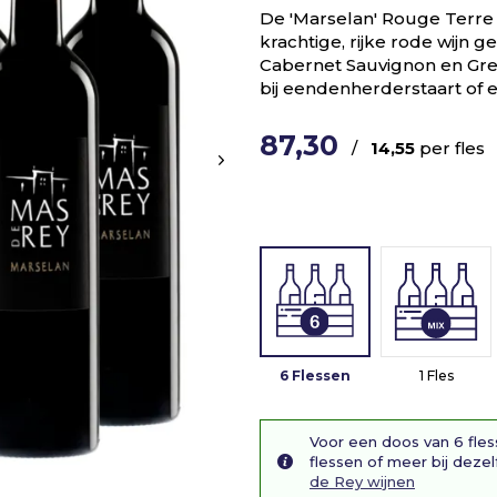
De 'Marselan' Rouge Terre
krachtige, rijke rode wijn 
Cabernet Sauvignon en Gren
bij eendenherderstaart of
87,30
/
14,55
per fles
6 Flessen
1 Fles
Voor een doos van 6 fles
flessen of meer bij dezel
de Rey wijnen