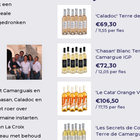
k een
deale
'Caladoc' Terre 
 gedronken
€69,30
/
11,55 per fles
'Chasan' Blanc Te
Camargue IGP
€72,30
/
12,05 per fles
it Camarguais en
'Le Cata' Orange 
asan, Caladoc en
€106,50
/
17,75 per fles
et roer over
maine instarten.
n La Croix
'Les Secrets de Co
Terre de Camarg
iveau met behoud