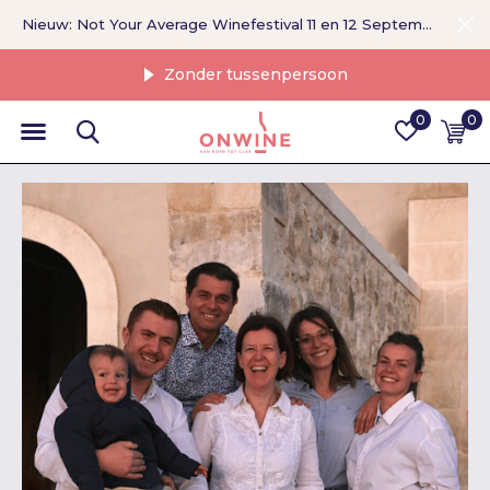
Nieuw: Not Your Average Winefestival 11 en 12 September >
Zonder tussenpersoon
0
0