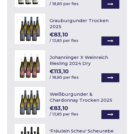
/
18,85 per fles
Grauburgunder Trocken
2025
€83,10
/
13,85 per fles
Johanninger X Weinreich
Riesling 2024 Dry
€113,10
/
18,85 per fles
Weißburgunder &
Chardonnay Trocken 2025
€83,10
/
13,85 per fles
'Fräulein Scheu' Scheurebe