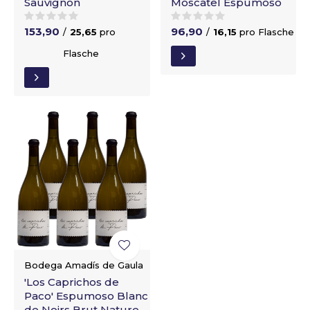
Sauvignon
Moscatel Espumoso
153,90
96,90
/
25,65
pro
/
16,15
pro Flasche
Flasche
Bodega Amadís de Gaula
'Los Caprichos de
Paco' Espumoso Blanc
de Noirs Brut Nature