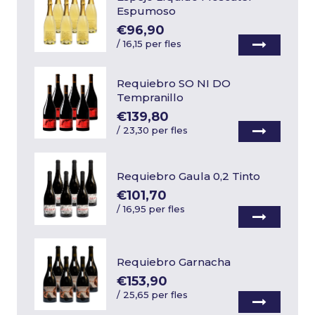
Espumoso
€96,90
/
16,15 per fles
Requiebro SO NI DO
Tempranillo
€139,80
/
23,30 per fles
Requiebro Gaula 0,2 Tinto
€101,70
/
16,95 per fles
Requiebro Garnacha
€153,90
/
25,65 per fles