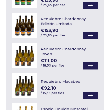
€153,90
/
25,65 per fles
Requiebro Chardonnay
Edición Limitada
€153,90
/
25,65 per fles
Requiebro Chardonnay
Joven
€111,00
/
18,50 per fles
Requiebro Macabeo
€92,10
/
15,35 per fles
Espejo Lìquido Moscatel