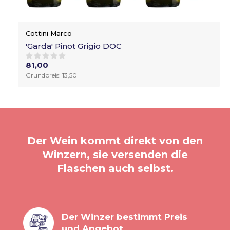
Cottini Marco
'Garda' Pinot Grigio DOC
81,00
Grundpreis: 13,50
Der Wein kommt direkt von den
Winzern, sie versenden die
Flaschen auch selbst.
Der Winzer bestimmt Preis
und Angebot