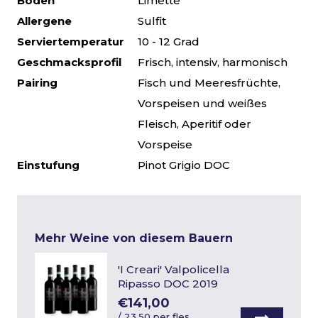
Boden
Limette
Allergene
Sulfit
Serviertemperatur
10 - 12 Grad
Geschmacksprofil
Frisch, intensiv, harmonisch
Pairing
Fisch und Meeresfrüchte,
Vorspeisen und weißes
Fleisch, Aperitif oder
Vorspeise
Einstufung
Pinot Grigio DOC
Mehr Weine von diesem Bauern
'I Creari' Valpolicella
Ripasso DOC 2019
€141,00
/
23,50 per fles