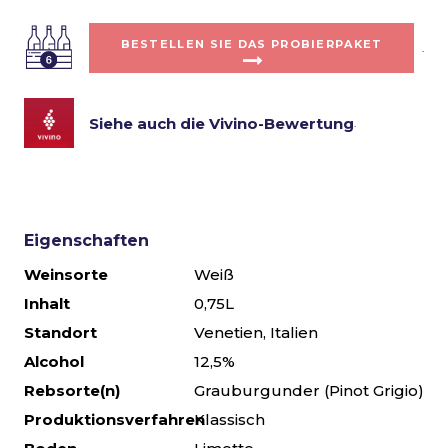
BESTELLEN SIE DAS PROBIERPAKET
.
Siehe auch die Vivino-Bewertung
.
Eigenschaften
Weinsorte
Weiß
Inhalt
0,75L
Standort
Venetien, Italien
Alcohol
12,5%
Rebsorte(n)
Grauburgunder (Pinot Grigio)
Produktionsverfahren
Klassisch