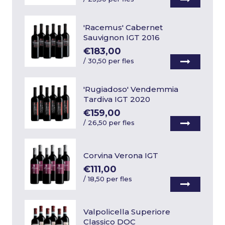
'Racemus' Cabernet
Sauvignon IGT 2016
€183,00
/
30,50 per fles
'Rugiadoso' Vendemmia
Tardiva IGT 2020
€159,00
/
26,50 per fles
Corvina Verona IGT
€111,00
/
18,50 per fles
Valpolicella Superiore
Classico DOC