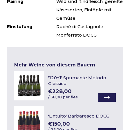
Pairing
Wild und Rindfleisch, gereifte
Käsesorten, Eintöpfe mit
Gemüse
Einstufung
Ruché di Castagnole
Monferrato DOCG
Mehr Weine von diesem Bauern
'120+1' Spumante Metodo
Classico
€228,00
/
38,00 per fles
'Lintuito' Barbaresco DOCG
€150,00
/
25,00 per fles