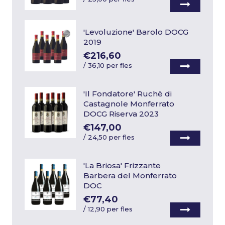
'Levoluzione' Barolo DOCG
2019
€216,60
/
36,10 per fles
'Il Fondatore' Ruchè di
Castagnole Monferrato
DOCG Riserva 2023
€147,00
/
24,50 per fles
'La Briosa' Frizzante
Barbera del Monferrato
DOC
€77,40
/
12,90 per fles