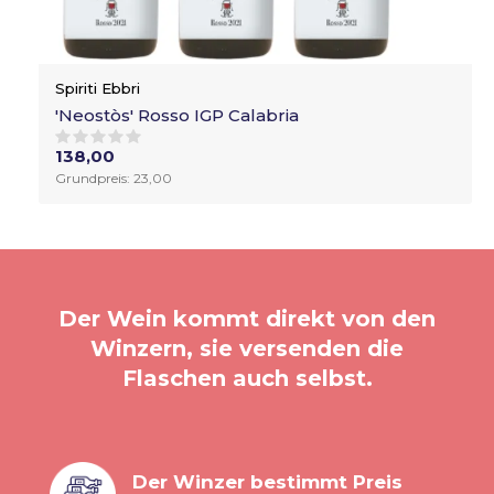
Spiriti Ebbri
'Neostòs' Rosso IGP Calabria
138,00
Grundpreis: 23,00
Der Wein kommt direkt von den
Winzern, sie versenden die
Flaschen auch selbst.
Der Winzer bestimmt Preis