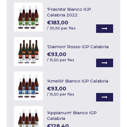
'Frasnita' Bianco IGP
Calabria 2022
€183,00
/
30,50 per fles
'Daimon' Rosso IGP Calabria
€93,00
/
15,50 per fles
'Ameliò' Bianco IGP Calabria
€93,00
/
15,50 per fles
'Appianum' Bianco IGP
Calabria
€128,40