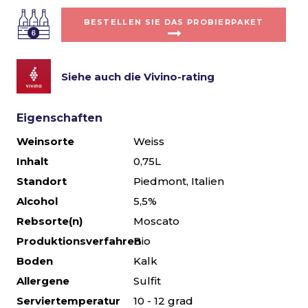
BESTELLEN SIE DAS PROBIERPAKET
Siehe auch die Vivino-rating
Eigenschaften
Weinsorte
Weiss
Inhalt
0,75L
Standort
Piedmont, Italien
Alcohol
5,5%
Rebsorte(n)
Moscato
Produktionsverfahren
Bio
Boden
Kalk
Allergene
Sulfit
Serviertemperatur
10 - 12 grad