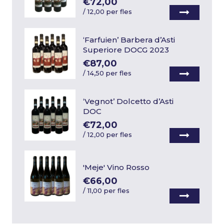
€72,00
/
12,00 per fles
‘Farfuien’ Barbera d’Asti
Superiore DOCG 2023
€87,00
/
14,50 per fles
‘Vegnot’ Dolcetto d’Asti
DOC
€72,00
/
12,00 per fles
'Meje' Vino Rosso
€66,00
/
11,00 per fles