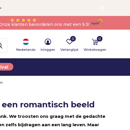
>
Onze klanten beoordelen ons met een 9.3!
0
0
Nederlands
Inloggen
Verlanglijst
Winkelwagen
ival
en
p een romantisch beeld
bank. We troosten ons graag met de gedachte
en zelfs bijdragen aan een lang leven. Maar