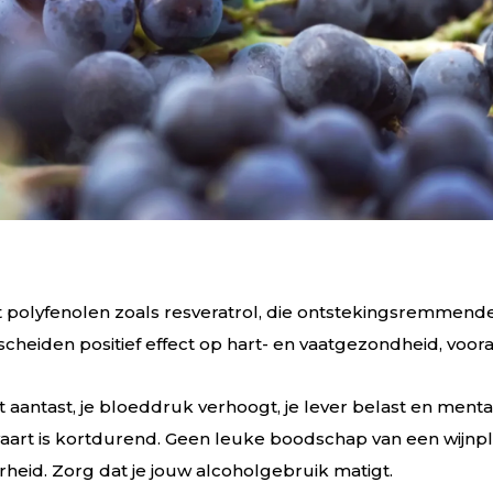
evat polyfenolen zoals resveratrol, die ontstekingsremme
iden positief effect op hart- en vaatgezondheid, vooral
eit aantast, je bloeddruk verhoogt, je lever belast en men
aart is kortdurend. Geen leuke boodschap van een wijnpla
heid. Zorg dat je jouw alcoholgebruik matigt.