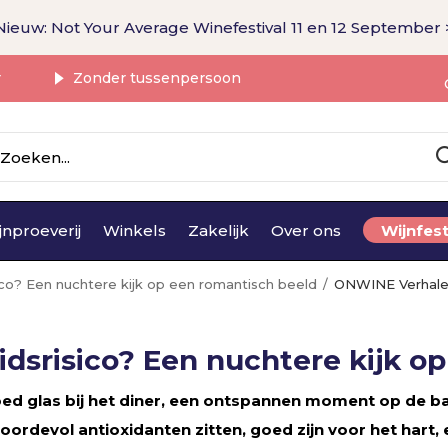
Nieuw: Not Your Average Winefestival 11 en 12 September 
r
Zonder tussenpersoon
jnproeverij
Winkels
Zakelijk
Over ons
Wijnfest
ico? Een nuchtere kijk op een romantisch beeld
ONWINE Verhal
dsrisico? Een nuchtere kijk o
goed glas bij het diner, een ontspannen moment op de 
ordevol antioxidanten zitten, goed zijn voor het hart, 