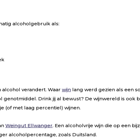
atig alcoholgebruik als:
ek
 alcohol verandert. Waar
wijn
lang werd gezien als een so
l genotmiddel. Drink jij al bewust? De wijnwereld is ook
e (of met laag percentiel) wijnen.
van
Weingut Ellwanger
. Een alcoholvrije wijn die op een b
ger alcoholpercentage, zoals Duitsland.