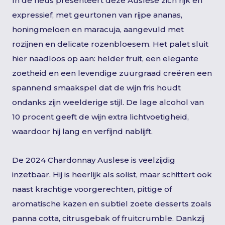
In de neus presenteert deze Auslese zich rijk en
expressief, met geurtonen van rijpe ananas,
honingmeloen en maracuja, aangevuld met
rozijnen en delicate rozenbloesem. Het palet sluit
hier naadloos op aan: helder fruit, een elegante
zoetheid en een levendige zuurgraad creëren een
spannend smaakspel dat de wijn fris houdt
ondanks zijn weelderige stijl. De lage alcohol van
10 procent geeft de wijn extra lichtvoetigheid,
waardoor hij lang en verfijnd nablijft.
De 2024 Chardonnay Auslese is veelzijdig
inzetbaar. Hij is heerlijk als solist, maar schittert ook
naast krachtige voorgerechten, pittige of
aromatische kazen en subtiel zoete desserts zoals
panna cotta, citrusgebak of fruitcrumble. Dankzij