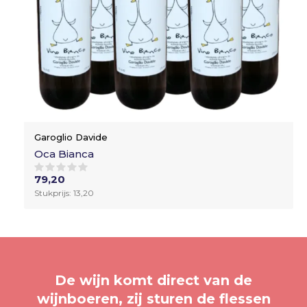
Garoglio Davide
Oca Bianca
79,20
Stukprijs: 13,20
De wijn komt direct van de
wijnboeren, zij sturen de flessen