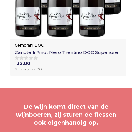
Cembrani DOC
Zanotelli Pinot Nero Trentino DOC Superiore
132,00
Stukprijs: 22,00
De wijn komt direct van de
wijnboeren, zij sturen de flessen
ook eigenhandig op.