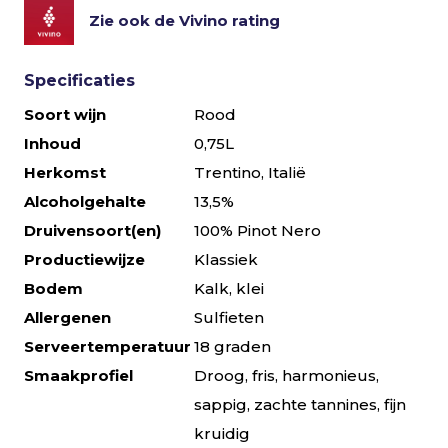
Zie ook de Vivino rating
Specificaties
Soort wijn
Rood
Inhoud
0,75L
Herkomst
Trentino, Italië
Alcoholgehalte
13,5%
Druivensoort(en)
100% Pinot Nero
Productiewijze
Klassiek
Bodem
Kalk, klei
Allergenen
Sulfieten
Serveertemperatuur
18 graden
Smaakprofiel
Droog, fris, harmonieus,
sappig, zachte tannines, fijn
kruidig