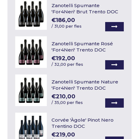
Zanotelli Spumante
'For4Neri' Brut Trento DOC
€186,00
/
31,00 per fles
Zanotelli Spumante Rosé
'For4Neri' Trento DOC
€192,00
/
32,00 per fles
Zanotelli Spumante Nature
'For4Neri' Trento DOC
€210,00
/
35,00 per fles
Corvée 'Àgole' Pinot Nero
Trentino DOC
€219,00