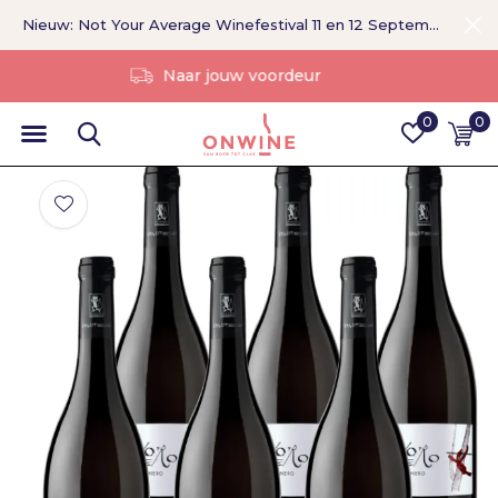
Nieuw: Not Your Average Winefestival 11 en 12 September >
Zonder tussenpersoon
0
0