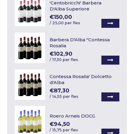
'Centobricchi' Barbera
D'Alba Superiore
€150,00
/
25,00 per fles
Barbera D'Alba "Contessa
Rosalia
€102,90
/
17,30 per fles
Contessa Rosalia' Dolcetto
d'Alba
€87,30
/
14,55 per fles
Roero Arneis DOCG
€94,50
/
15,75 per fles