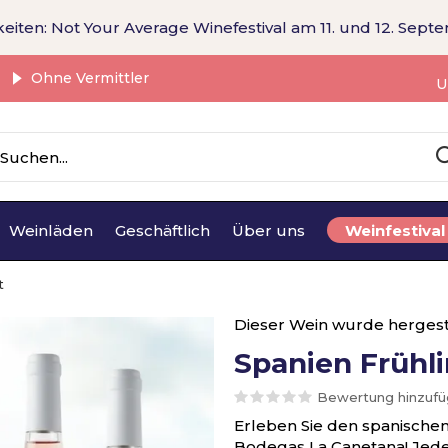
eiten: Not Your Average Winefestival am 11. und 12. Sept
Ohne Vermittler
U
Weinläden
Geschäftlich
Über uns
Weinfestival
t
Dieser Wein wurde hergest
Spanien Frühl
Bewertung hinzuf
Erleben Sie den spanische
Bodegas La Canetana! Jeder 