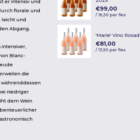
2025
st er intensiv und
€99,00
durch florale und
/
16,50 per fles
 leicht und
nden Abgang.
'Marie' Vino Rosa
€81,00
n intensiver,
/
13,50 per fles
non Blanc-
reude
erweilen die
, währenddessen
ei niedriger
eiht dem Wein
abenteuerlicher
gastronomisch