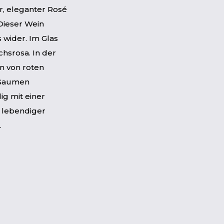
er, eleganter Rosé
Dieser Wein
 wider. Im Glas
chsrosa. In der
en von roten
 Gaumen
ig mit einer
 lebendiger
.