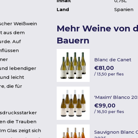
Inhalt
0,75L
Land
Spanien
frischer Weißwein
Mehr Weine von 
mt aus dem
Bauern
urde. Auf
nflüssen
iner
Blanc de Canet
€81,00
und lebendiger
/
13,50 per fles
und leicht
e, die für
'Maxim' Blanco 2
€99,00
/
16,50 per fles
ausdrucksstarker
ten die Trauben
Im Glas zeigt sich
Sauvignon Blanc 