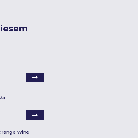
diesem
025
Orange Wine