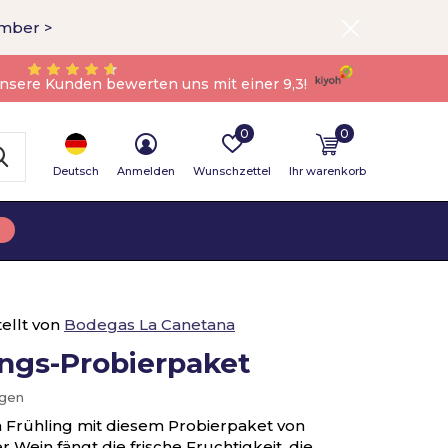
ember >
nsere Kunden bewerten uns mit einer 9,3!
0
0
Deutsch
Anmelden
Wunschzettel
Ihr warenkorb
ellt von
Bodegas La Canetana
ings-Probierpaket
ügen
n Frühling mit diesem Probierpaket von
Wein fängt die frische Fruchtigkeit, die