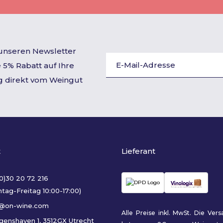
 unseren Newsletter
 5% Rabatt auf Ihre
g direkt vom Weingut
t
Lieferant
(0)30 20 72 216
tag-Freitag 10:00-17:00)
o@on-wine.com
Alle Preise inkl. MwSt. Die Ver
genshaven 1, 3512GX Utrecht