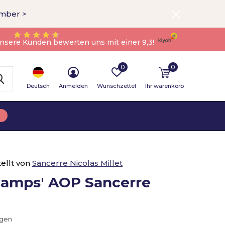
ember >
nsere Kunden bewerten uns mit einer 9,3!
0
0
Deutsch
Anmelden
Wunschzettel
Ihr warenkorb
ellt von
Sancerre Nicolas Millet
hamps' AOP Sancerre
ügen