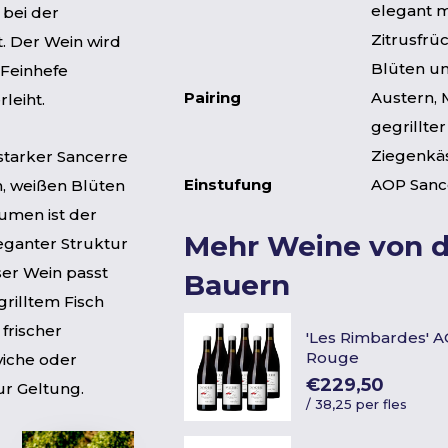
elegant m
 bei der
Zitrusfrü
. Der Wein wird
Blüten u
 Feinhefe
Pairing
Austern, 
leiht.
gegrillter
Ziegenkä
sstarker Sancerre
Einstufung
AOP Sanc
n, weißen Blüten
aumen ist der
Mehr Weine von 
leganter Struktur
er Wein passt
Bauern
rilltem Fisch
 frischer
'Les Rimbardes' 
Rouge
viche oder
€229,50
ur Geltung.
/
38,25 per fles