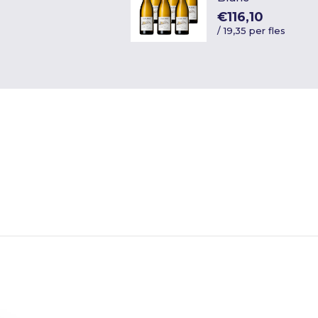
€116,10
/
19,35 per fles