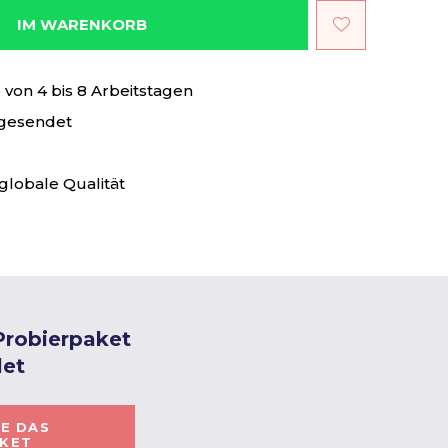
IM WARENKORB
von 4 bis 8 Arbeitstagen
 gesendet
globale Qualität
 Probierpaket
let
IE DAS
AKET