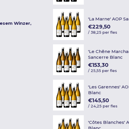
'La Marne' AOP S
iesem Winzer,
€229,50
/
38,25 per fles
'Le Chêne Marcha
Sancerre Blanc
€153,30
/
25,55 per fles
'Les Garennes' A
Blanc
€145,50
/
24,25 per fles
'Côtes Blanches'
Blanc