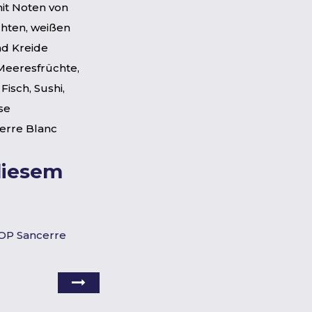
it Noten von
chten, weißen
nd Kreide
Meeresfrüchte,
 Fisch, Sushi,
se
erre Blanc
diesem
AOP Sancerre