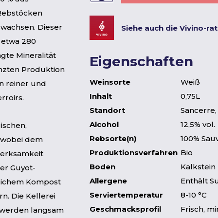
 Rebstöcken
 wachsen. Dieser
Siehe auch die Vivino-ra
 etwa 280
te Mineralität
Eigenschaften
enzten Produktion
Weinsorte
Weiß
n reiner und
Inhalt
0,75L
roirs.
Standort
Sancerre,
Alcohol
12,5% vol.
ischen,
Rebsorte(n)
100% Sau
, wobei dem
Produktionsverfahren
Bio
merksamkeit
Boden
Kalkstein
er Guyot-
Allergene
Enthält Su
rlichem Kompost
Serviertemperatur
8-10 °C
n. Die Kellerei
Geschmacksprofil
Frisch, m
en werden langsam