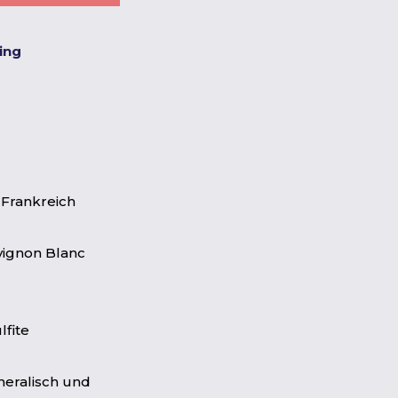
ting
 Frankreich
vignon Blanc
lfite
ineralisch und