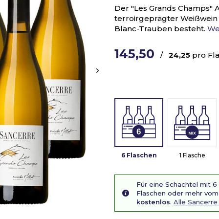
Der "Les Grands Champs" AO
terroirgeprägter Weißwein 
Blanc-Trauben besteht.
We
145,50
/
24,25
pro Fl
6 Flaschen
1 Flasche
Für eine Schachtel mit 6
Flaschen oder mehr vom 
kostenlos
.
Alle Sancerre