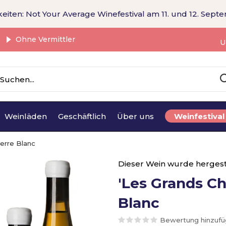
eiten: Not Your Average Winefestival am 11. und 12. Sept
Ohne Vermittler
U
Weinläden
Geschäftlich
Über uns
Weinfestival
erre Blanc
Dieser Wein wurde hergest
'Les Grands C
Blanc
Bewertung hinzuf