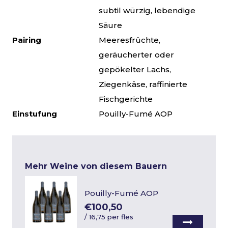
subtil würzig, lebendige
Säure
Pairing
Meeresfrüchte,
geräucherter oder
gepökelter Lachs,
Ziegenkäse, raffinierte
Fischgerichte
Einstufung
Pouilly-Fumé AOP
Mehr Weine von diesem Bauern
Pouilly-Fumé AOP
€100,50
/
16,75 per fles