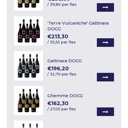
/
39,80 per fles
'Terre Vulcaniche' Gattinara
DOCG
€213,30
/
35,55 per fles
Gattinara DOCG
€196,20
/
32,70 per fles
Ghemme DOCG
€162,30
/
27,05 per fles