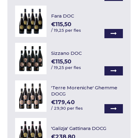
Fara DOC
€115,50
/
19,25 per fles
Sizzano DOC
€115,50
/
19,25 per fles
'Terre Moreniche' Ghemme
DOCG
€179,40
/
29,90 per fles
'Galizja' Gattinara DOCG
€238,80