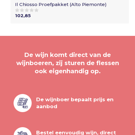
Il Chiosso Proefpakket (Alto Piemonte)
102,85
De wijn komt direct van de
wijnboeren, zij sturen de flessen
ook eigenhandig op.
De wijnboer bepaalt prijs en
aanbod
Bestel eenvoudig wijn, direct