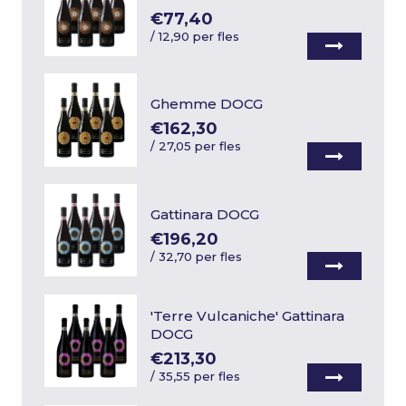
€77,40
/
12,90 per fles
Ghemme DOCG
€162,30
/
27,05 per fles
Gattinara DOCG
€196,20
/
32,70 per fles
'Terre Vulcaniche' Gattinara
DOCG
€213,30
/
35,55 per fles