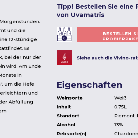
Tipp! Bestellen Sie eine
von Uvamatris
en Morgenstunden.
rnt und die
BESTELLEN S
PROBIERPAK
ine 12-stündige
attfindet. Es
, bei der nur der
Siehe auch die Vivino-ra
in wird. Am Ende
Monate in
Eigenschaften
", um die Hefe
 erleichtern und
Weinsorte
Weiß
der Abfüllung
Inhalt
0,75L
rem
Standort
Piemont, I
Alcohol
13%
Rebsorte(n)
Chardonn