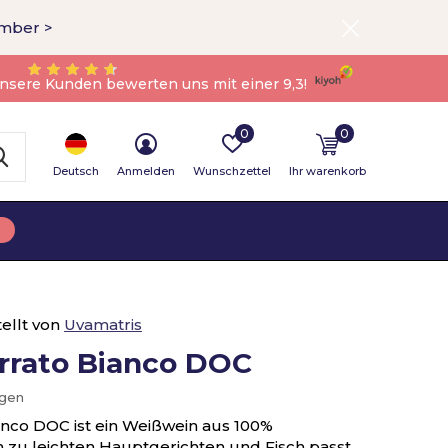
ember >
nsere Kunden bewerten uns mit einer 9,3!
0
0
Deutsch
Anmelden
Wunschzettel
Ihr warenkorb
ellt von
Uvamatris
errato Bianco DOC
ügen
anco DOC ist ein Weißwein aus 100%
 zu leichten Hauptgerichten und Fisch passt.