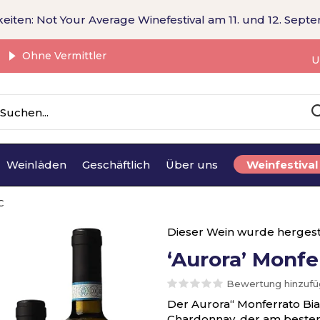
eiten: Not Your Average Winefestival am 11. und 12. Sept
Ohne Vermittler
U
Weinläden
Geschäftlich
Über uns
Weinfestival
C
Dieser Wein wurde hergest
‘Aurora’ Monf
Bewertung hinzuf
Der Aurora“ Monferrato Bi
Chardonnay, der am besten