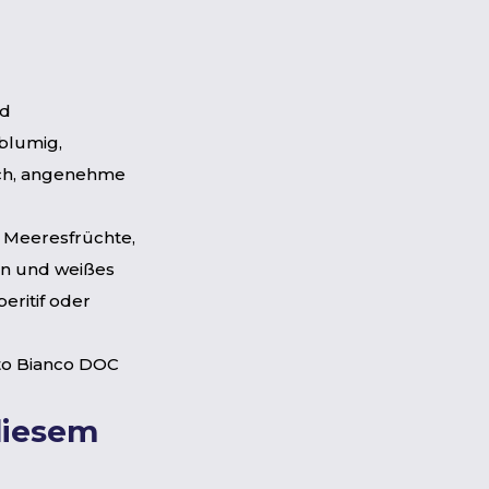
ad
 blumig,
sch, angenehme
 Meeresfrüchte,
en und weißes
peritif oder
to Bianco DOC
diesem