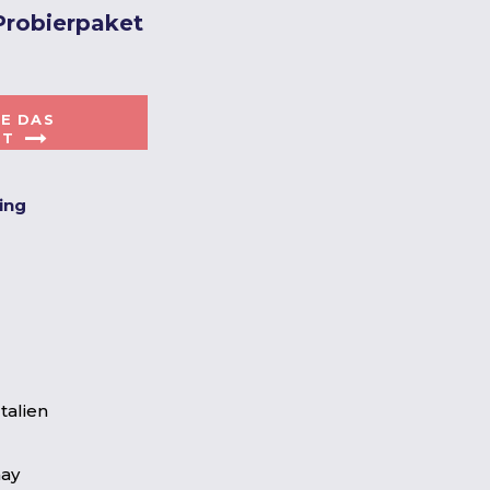
 Probierpaket
IE DAS
ET
ting
talien
ay