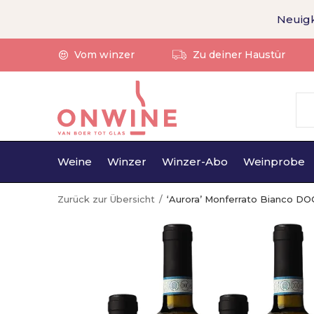
Neuigk
Vom winzer
Zu deiner Haustür
Weine
Winzer
Winzer-Abo
Weinprobe
Zurück zur Übersicht
‘Aurora’ Monferrato Bianco DO