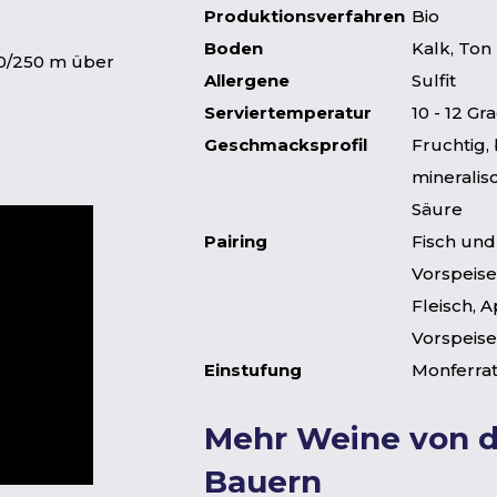
Produktionsverfahren
Bio
Boden
Kalk, Ton
0/250 m über
Allergene
Sulfit
Serviertemperatur
10 - 12 Gr
Geschmacksprofil
Fruchtig,
minerali
Säure
Pairing
Fisch und
Vorspeis
Fleisch, A
Vorspeise
Einstufung
Monferra
Mehr Weine von 
Bauern