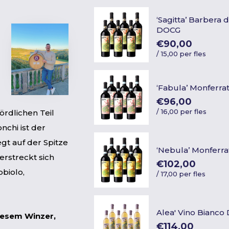
‘Sagitta’ Barbera d
DOCG
€90,00
/
15,00 per fles
‘Fabula’ Monferra
€96,00
/
16,00 per fles
ördlichen Teil
nchi ist der
gt auf der Spitze
‘Nebula’ Monferr
erstreckt sich
€102,00
bbiolo,
/
17,00 per fles
Alea' Vino Bianco
iesem Winzer,
€114,00