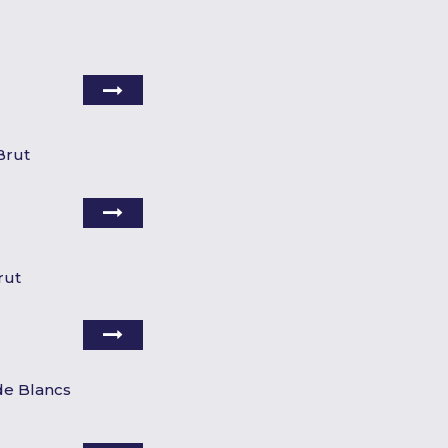
Brut
rut
 de Blancs