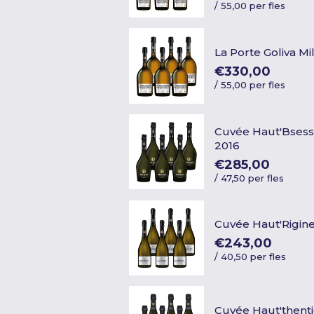
/
55,00 per fles
La Porte Goliva M
€330,00
/
55,00 per fles
Cuvée Haut'Bsess
2016
€285,00
/
47,50 per fles
Cuvée Haut'Rigine
€243,00
/
40,50 per fles
Cuvée Haut'thenti