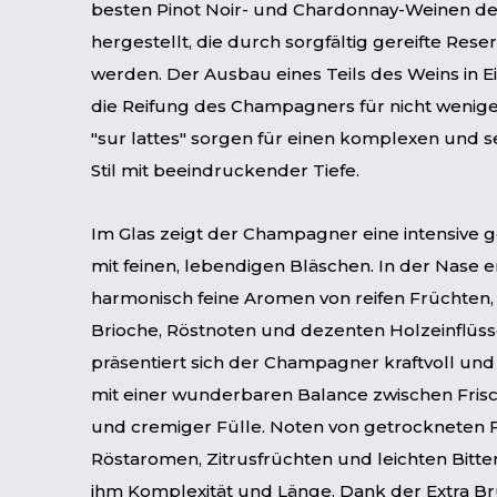
besten Pinot Noir- und Chardonnay-Weinen d
hergestellt, die durch sorgfältig gereifte Res
werden. Der Ausbau eines Teils des Weins in 
die Reifung des Champagners für nicht weniger
"sur lattes" sorgen für einen komplexen und se
Stil mit beeindruckender Tiefe.
Im Glas zeigt der Champagner eine intensive 
mit feinen, lebendigen Bläschen. In der Nase en
harmonisch feine Aromen von reifen Früchten, 
Brioche, Röstnoten und dezenten Holzeinflü
präsentiert sich der Champagner kraftvoll und
mit einer wunderbaren Balance zwischen Frisch
und cremiger Fülle. Noten von getrockneten 
Röstaromen, Zitrusfrüchten und leichten Bitter
ihm Komplexität und Länge. Dank der Extra B