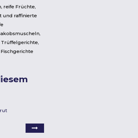
, reife Früchte,
t und raffinierte
fe
 Jakobsmuscheln,
rüffelgerichte,
e Fischgerichte
diesem
rut