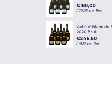
€180,00
/
30,00 per fles
'Achille' Blanc de
2020 Brut
€246,60
/
41,10 per fles