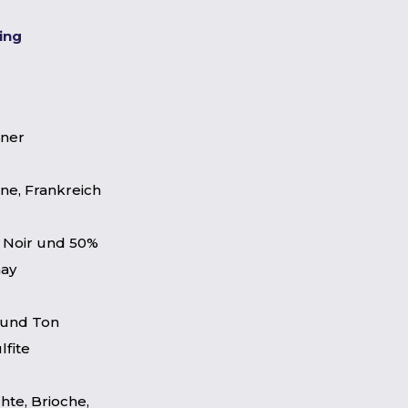
ting
ner
e, Frankreich
 Noir und 50%
ay
 und Ton
lfite
hte, Brioche,