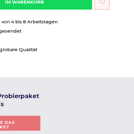
IM WARENKORB
von 4 bis 8 Arbeitstagen
 gesendet
globale Qualität
 Probierpaket
is
IE DAS
AKET