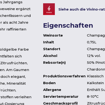
es Jahrgangs
erveweine ergänzt
Siehe auch die Vivino-ra
Eichenfässern und
 als acht Jahre
Eigenschaften
hr raffinierten
Weinsorte
Champag
Inhalt
0,75L
Standort
Champagn
goldgelbe Farbe
Alcohol
12% vol.
tfalten sich
Rebsorte(n)
50% Pinot
Zitrusfrüchten,
Chardonn
ssen. Am Gaumen
Produktionsverfahren
Klassisch
 doch elegant,
Boden
Kalkstein
e, Mineralität
Allergene
Enthält Su
Früchten,
Serviertemperatur
8-10°C
stoffen verleihen
Geschmacksprofil
Zitrusfrüc
rut-Dosierung