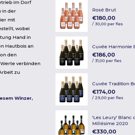
trieb im Dorf
Rosé Brut
 in der
€180,00
ier mit
/
30,00 per fles
tellt, wobei
itung Hand in
en Hautbois an
Cuvée Harmonie 
€186,00
von den
/
31,00 per fles
 Werte verbinden
Arbeit zu
Cuvée Tradition B
€174,00
/
29,00 per fles
iesem Winzer,
'Les Leury' Blanc
Millésime 2020
€330,00