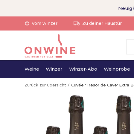
Neuigk
Vom winzer
Zu deiner Haustür
Weine
Winzer
Winzer-Abo
Weinprobe
Zurück zur Übersicht
Cuvée 'Tresor de Cave' Extra B