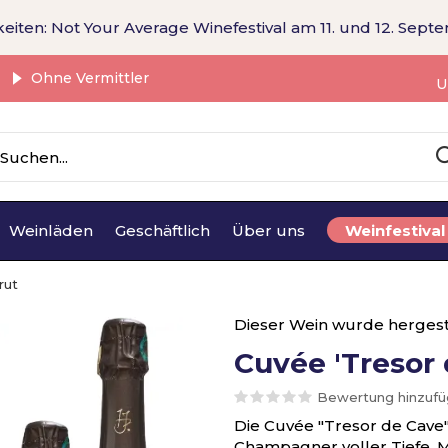
eiten: Not Your Average Winefestival am 11. und 12. Sept
Ohne Vermittler
U
Weinläden
Geschäftlich
Über uns
Weinfestival
rut
Dieser Wein wurde hergest
Cuvée 'Tresor 
Bewertung hinzuf
Die Cuvée "Tresor de Cave" 
Champagner voller Tiefe, M