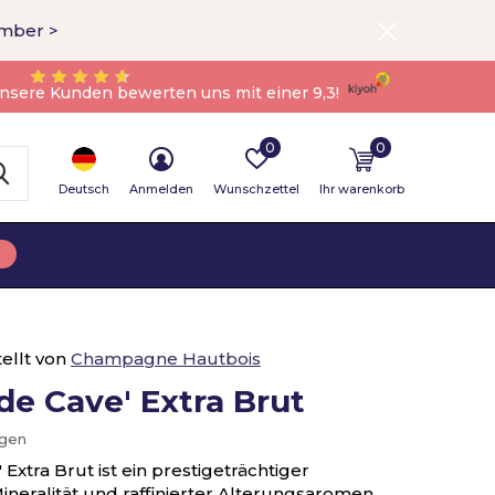
ember >
nsere Kunden bewerten uns mit einer 9,3!
0
0
Deutsch
Anmelden
Wunschzettel
Ihr warenkorb
ellt von
Champagne Hautbois
de Cave' Extra Brut
ügen
Extra Brut ist ein prestigeträchtiger
ineralität und raffinierter Alterungsaromen,