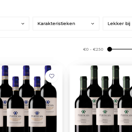
Kara
kteristieken
Lekk
er bij
€0
-
€250