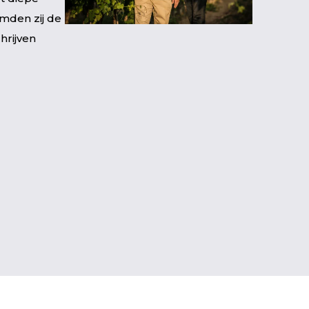
rmden zij de
hrijven