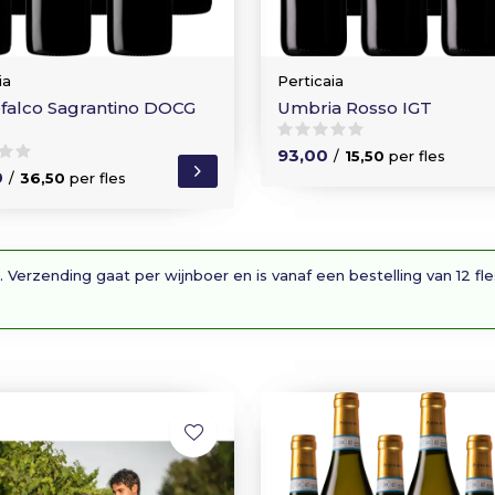
ia
Perticaia
falco Sagrantino DOCG
Umbria Rosso IGT
93,00
/
15,50
per fles
0
/
36,50
per fles
. Verzending gaat per wijnboer en is vanaf een bestelling van 12 fl