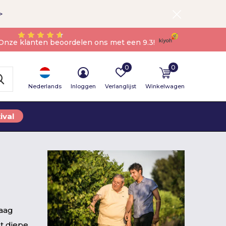
>
Onze klanten beoordelen ons met een 9.3!
0
0
Nederlands
Inloggen
Verlanglijst
Winkelwagen
ival
daag
t diepe