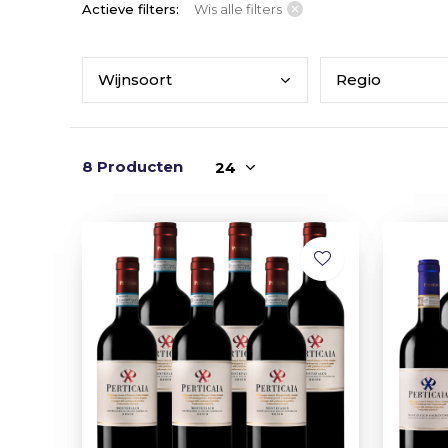
Actieve filters:
Wis alle filters
Wijn
soort
Regi
o
8 Producten