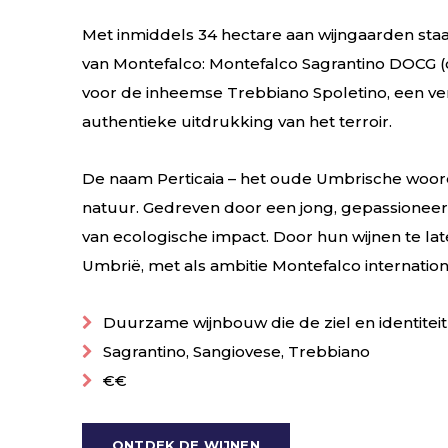
Met inmiddels 34 hectare aan wijngaarden staat
van Montefalco: Montefalco Sagrantino DOCG (o
voor de inheemse Trebbiano Spoletino, een ve
authentieke uitdrukking van het terroir.
De naam Perticaia – het oude Umbrische woor
natuur. Gedreven door een jong, gepassioneer
van ecologische impact. Door hun wijnen te late
Umbrië, met als ambitie Montefalco internation
Duurzame wijnbouw die de ziel en identitei
Sagrantino, Sangiovese, Trebbiano
€€
ONTDEK DE WIJNEN