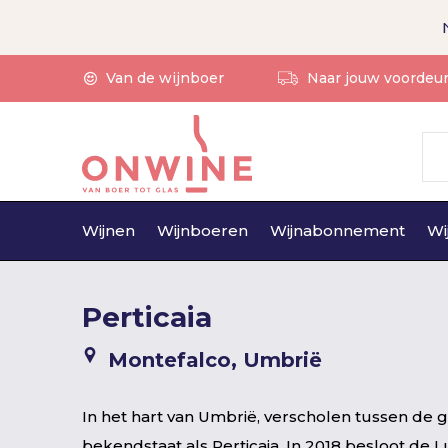
Van de wijnboer
Naar jouw voordeu
Wijnen
Wijnboeren
Wijnabonnement
Wi
Perticaia
Montefalco, Umbrië
In het hart van Umbrië, verscholen tussen de g
bekendstaat als Perticaia. In 2018 besloot d