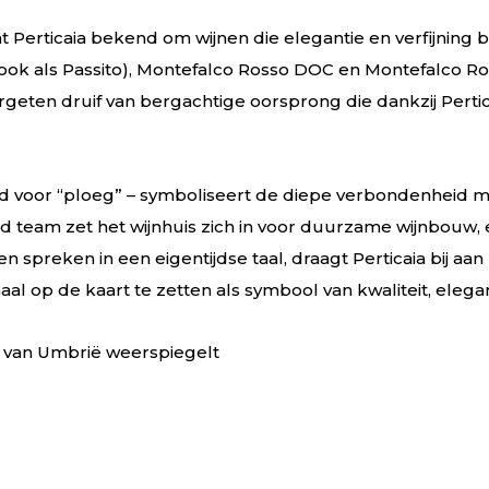
 Perticaia bekend om wijnen die elegantie en verfijning b
ok als Passito), Montefalco Rosso DOC en Montefalco Ros
rgeten druif van bergachtige oorsprong die dankzij Pert
d voor “ploeg” – symboliseert de diepe verbondenheid m
d team zet het wijnhuis zich in voor duurzame wijnbouw,
n spreken in een eigentijdse taal, draagt Perticaia bij aan
aal op de kaart te zetten als symbool van kwaliteit, eleg
t van Umbrië weerspiegelt