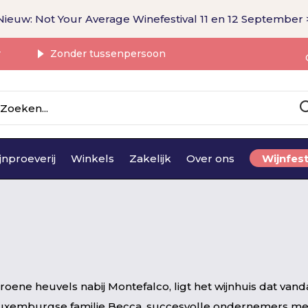
Nieuw: Not Your Average Winefestival 11 en 12 September 
r
Zonder tussenpersoon
jnproeverij
Winkels
Zakelijk
Over ons
Wijnfest
roene heuvels nabij Montefalco, ligt het wijnhuis dat van
e Luxemburgse familie Becca, succesvolle ondernemers me