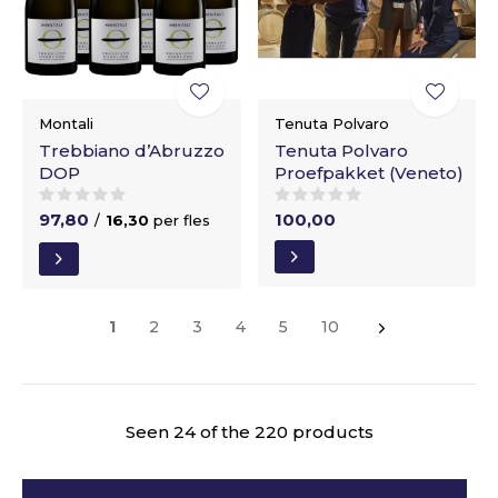
Montali
Tenuta Polvaro
Trebbiano d’Abruzzo
Tenuta Polvaro
DOP
Proefpakket (Veneto)
97,80
100,00
/
16,30
per fles
1
2
3
4
5
10
Seen 24 of the 220 products