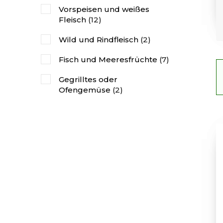
Vorspeisen und weißes
Fleisch
(12)
Wild und Rindfleisch
(2)
Fisch und Meeresfrüchte
(7)
Gegrilltes oder
Ofengemüse
(2)
Würzig oder orientalisch
(6)
Desserts und Gebäck
(3)
Gereifter Käse
(4)
Junge Käse
(3)